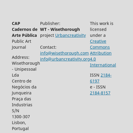
CAP
Publisher:
This work is
Cadernos de
WT - Wisethorough
licensed
Arte Pública
project
Urbancreativity
under a
Public Art
Creative
Journal
Contact:
Commons
info@wisethorough.com
Attribution
Address:
info@urbancreativity.org
4.0
Wisethorough
International
- Unipessoal
Lda
ISSN
2184-
Centro de
6197
Negócios da
e - ISSN
Junqueira
2184-8157
Praça das
Industrias
S/N
1300-307
Lisbon,
Portugal