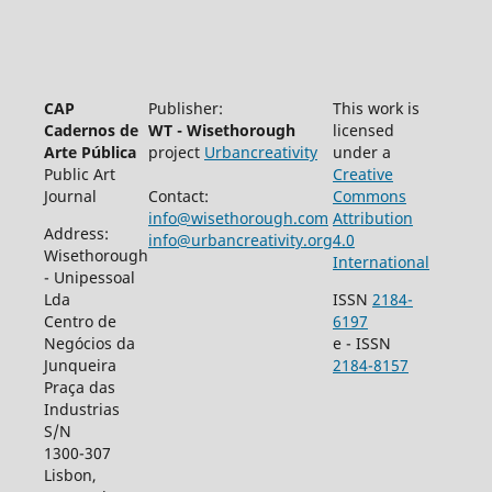
CAP
Publisher:
This work is
Cadernos de
WT - Wisethorough
licensed
Arte Pública
project
Urbancreativity
under a
Public Art
Creative
Journal
Contact:
Commons
info@wisethorough.com
Attribution
Address:
info@urbancreativity.org
4.0
Wisethorough
International
- Unipessoal
Lda
ISSN
2184-
Centro de
6197
Negócios da
e - ISSN
Junqueira
2184-8157
Praça das
Industrias
S/N
1300-307
Lisbon,