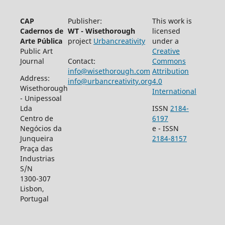
CAP
Publisher:
This work is
Cadernos de
WT - Wisethorough
licensed
Arte Pública
project
Urbancreativity
under a
Public Art
Creative
Journal
Contact:
Commons
info@wisethorough.com
Attribution
Address:
info@urbancreativity.org
4.0
Wisethorough
International
- Unipessoal
Lda
ISSN
2184-
Centro de
6197
Negócios da
e - ISSN
Junqueira
2184-8157
Praça das
Industrias
S/N
1300-307
Lisbon,
Portugal