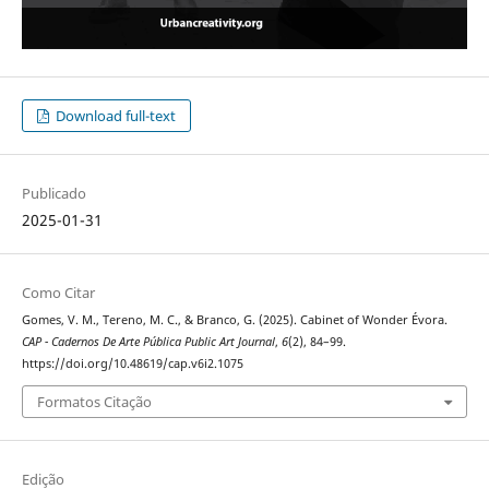
Download full-text
Publicado
2025-01-31
Como Citar
Gomes, V. M., Tereno, M. C., & Branco, G. (2025). Cabinet of Wonder Évora.
CAP - Cadernos De Arte Pública Public Art Journal
,
6
(2), 84–99.
https://doi.org/10.48619/cap.v6i2.1075
Formatos Citação
Edição