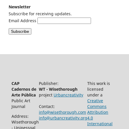
Newsletter
Subscribe for receiving updates.
Email Address
CAP
Publisher:
This work is
Cadernos de
WT - Wisethorough
licensed
Arte Pública
project
Urbancreativity
under a
Public Art
Creative
Journal
Contact:
Commons
info@wisethorough.com
Attribution
Address:
info@urbancreativity.org
4.0
Wisethorough
International
- Unipessoal