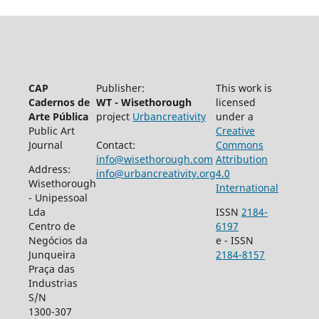
CAP
Publisher:
This work is
Cadernos de
WT - Wisethorough
licensed
Arte Pública
project
Urbancreativity
under a
Public Art
Creative
Journal
Contact:
Commons
info@wisethorough.com
Attribution
Address:
info@urbancreativity.org
4.0
Wisethorough
International
- Unipessoal
Lda
ISSN
2184-
Centro de
6197
Negócios da
e - ISSN
Junqueira
2184-8157
Praça das
Industrias
S/N
1300-307