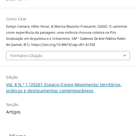
Como Citar
Evelyn Camara, Hélio Hirao, & Marina Biazotto Frascareli. (2026). O caminhar
como experiência da paisagem: uma vivência chuvosa coletiva na Pós
Graduação em Arquitetura e Urbanismo.
CAP - Cadernos De Arte Pública Public
Art Journal
,
8
(1). https://doi.org/10.48619/cap.v8i1.A1358
Formatos Citação
Edição
Vol. 8 N.º 1 (2026): Espaço–Corpo–Movimento: territórios,
práticas e deslocamentos contemporâneos
Secção
Artigos